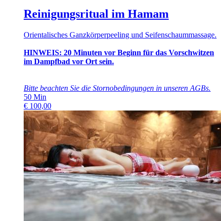
Reinigungsritual im Hamam
Orientalisches Ganzkörperpeeling und Seifenschaummassage.
HINWEIS: 20 Minuten vor Beginn für das Vorschwitzen
im Dampfbad vor Ort sein.
Bitte beachten Sie die Stornobedingungen in unseren
AGBs
.
50
Min
€
100,00