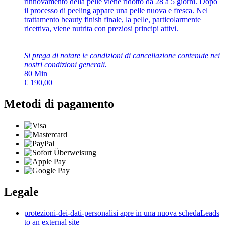
rinnovamento della pelle viene ridotto da 28 a 5 giorni. Dopo
il processo di peeling appare una pelle nuova e fresca. Nel
trattamento beauty finish finale, la pelle, particolarmente
ricettiva, viene nutrita con preziosi principi attivi.
Si prega di notare le condizioni di cancellazione contenute nei
nostri
condizioni generali
.
80
Min
€
190,00
Metodi di pagamento
Legale
protezioni-dei-dati-personali
si apre in una nuova scheda
Leads
to an external site