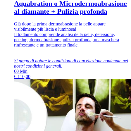
Aquabration o Microdermoabrasione
al diamante + Pulizia profonda
Già dopo la prima dermoabrasione la pelle appare
visibilmente più liscia e luminosa!
Il trattamento comprende analisi della pelle, detersione,
peeling, dermoabrasione, pulizia profonda, una maschera
rinfrescante e un trattamento finale.
Si prega di notare le condizioni di cancellazione contenute nei
nostri
condizioni generali
.
60
Min
€
110,00