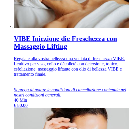
VIBE Iniezione die Freschezza con
Massaggio Lifting
Regalate alla vostra bellezza una ventata di freschezza VIBE.
Lenitivo per viso, collo e décolleté con detersione, tonico,
esfoliazione, massaggio liftante con olio di bellezza VIBE e
trattamento finale.
Si prega di notare le condizioni di cancellazione contenute nei
nostri
condizioni generali
.
40
Min
€
80,00