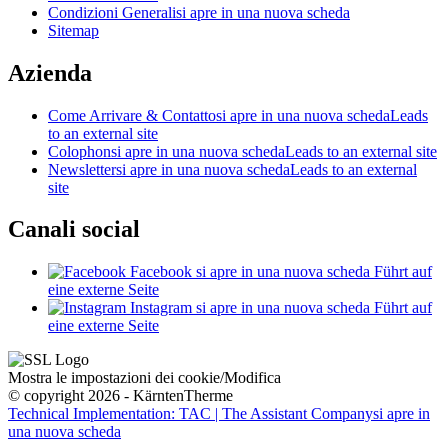
Condizioni Generali
si apre in una nuova scheda
Sitemap
Azienda
Come Arrivare & Contatto
si apre in una nuova scheda
Leads
to an external site
Colophon
si apre in una nuova scheda
Leads to an external site
Newsletter
si apre in una nuova scheda
Leads to an external
site
Canali social
Facebook
si apre in una nuova scheda
Führt auf
eine externe Seite
Instagram
si apre in una nuova scheda
Führt auf
eine externe Seite
Mostra le impostazioni dei cookie/Modifica
© copyright 2026 - KärntenTherme
Technical Implementation: TAC | The Assistant Company
si apre in
una nuova scheda