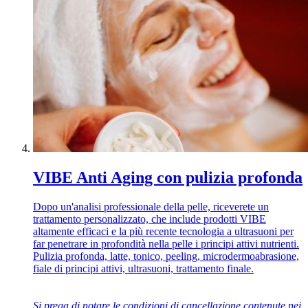
VIBE Anti Aging con pulizia profonda
Dopo un'analisi professionale della pelle, riceverete un
trattamento personalizzato, che include prodotti VIBE
altamente efficaci e la più recente tecnologia a ultrasuoni per
far penetrare in profondità nella pelle i principi attivi nutrienti.
Pulizia profonda, latte, tonico, peeling, microdermoabrasione,
fiale di principi attivi, ultrasuoni, trattamento finale.
Si prega di notare le condizioni di cancellazione contenute nei