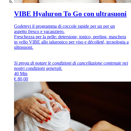
VIBE Hyaluron To Go con ultrasuoni
Godetevi il programma di coccole rapide per un per un
aspetto fresco e vacanziero.
Freschezza per la pelle: detersione, tonico, peeling, maschera
in vello VIBE allo ialuronico per viso e décolleté, tecnologia a
ultrasuoni.
Si prega di notare le condizioni di cancellazione contenute nei
nostri
condizioni generali
.
40
Min
€
80,00