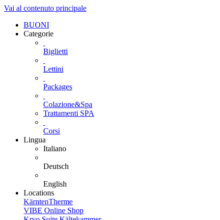
Vai al contenuto principale
BUONI
Categorie
Biglietti
Lettini
Packages
Colazione&Spa
Trattamenti SPA
Corsi
Lingua
Italiano
Deutsch
English
Locations
KärntenTherme
VIBE Online Shop
Kryo Suite Kältekammer