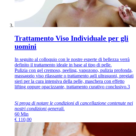
Trattamento Viso Individuale per gli
uomini
In seguito al colloquio con le nostre esperte di bellezza verrà
definito il trattamento ideale in base al tipo di pelle.
Pulizia con gel cremoso, peeling, vapozono, pulizia profonda,
massaggio viso rilassante o trattamento agli ultrasuoni, pregiati
sieri per la cura intensiva della pelle, maschera con effetto
lifting oppure opacizzante, trattamento curativo conclusivo.3
Si prega di notare le condizioni di cancellazione contenute nei
nostri
condizioni generali
.
60
Min
€
110,00