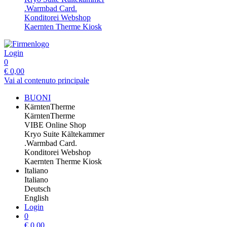
.Warmbad Card.
Konditorei Webshop
Kaernten Therme Kiosk
Login
0
€
0,00
Vai al contenuto principale
BUONI
KärntenTherme
KärntenTherme
VIBE Online Shop
Kryo Suite Kältekammer
.Warmbad Card.
Konditorei Webshop
Kaernten Therme Kiosk
Italiano
Italiano
Deutsch
English
Login
0
€
0,00