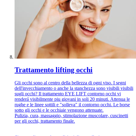
Trattamento lifting occhi
Gli occhi sono al centro della bellezza di ogni viso. I segni
dell'invecchiamento o anche la stanchezza sono visibili visibili
sugli occhi? Il trattamento EYE LIFT contorno occhi vi
renderá visibilmente piu giovani in soli 20 minuti. Attenua le
rughe e le linee sottili e "solleva" il contorno occhi. Le borse
sotto gli occhi e le occhiaie vengono attenuate.
Pulizia, cura, massaggio, stimolazione muscolare, cuscinetti
per gli occhi, trattamento finale.