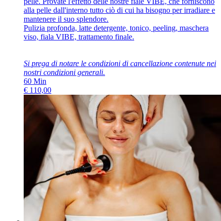
pelle. Provate l'effetto delle nostre fiale VIBE, che forniscono
alla pelle dall'interno tutto ciò di cui ha bisogno per irradiare e
mantenere il suo splendore.
Pulizia profonda, latte detergente, tonico, peeling, maschera
viso, fiala VIBE, trattamento finale.
Si prega di notare le condizioni di cancellazione contenute nei
nostri
condizioni generali
.
60
Min
€
110,00