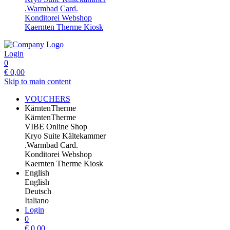
.Warmbad Card.
Konditorei Webshop
Kaernten Therme Kiosk
Login
0
€
0,00
Skip to main content
VOUCHERS
KärntenTherme
KärntenTherme
VIBE Online Shop
Kryo Suite Kältekammer
.Warmbad Card.
Konditorei Webshop
Kaernten Therme Kiosk
English
English
Deutsch
Italiano
Login
0
€
0,00