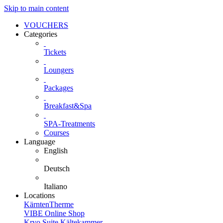
Skip to main content
VOUCHERS
Categories
Tickets
Loungers
Packages
Breakfast&Spa
SPA-Treatments
Courses
Language
English
Deutsch
Italiano
Locations
KärntenTherme
VIBE Online Shop
Kryo Suite Kältekammer