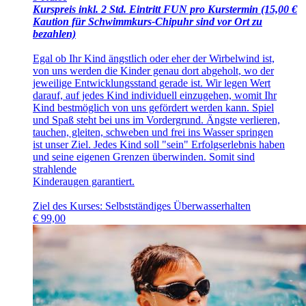
Kurspreis inkl. 2 Std. Eintritt FUN pro Kurstermin (15,00 €
Kaution für Schwimmkurs-Chipuhr sind vor Ort zu
bezahlen)
Egal ob Ihr Kind ängstlich oder eher der Wirbelwind ist,
von uns werden die Kinder genau dort abgeholt, wo der
jeweilige Entwicklungsstand gerade ist. Wir legen Wert
darauf, auf jedes Kind individuell einzugehen, womit Ihr
Kind bestmöglich von uns gefördert werden kann. Spiel
und Spaß steht bei uns im Vordergrund. Ängste verlieren,
tauchen, gleiten, schweben und frei ins Wasser springen
ist unser Ziel. Jedes Kind soll "sein" Erfolgserlebnis haben
und seine eigenen Grenzen überwinden. Somit sind
strahlende
Kinderaugen garantiert.
Ziel des Kurses: Selbstständiges Überwasserhalten
€
99,00