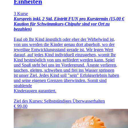
Einheiten
3 Kurse
Kurspreis inkl. 2 Std. Eintritt FUN pro Kurstermin (15,00 €
Kaution für Schwimmkurs-Chipuhr sind vor Ort zu
bezahlen)
Egal ob Ihr Kind ängstlich oder eher der Wirbelwind ist,
von uns werden die Kinder genau dort abgeholt, wo der
jeweilige Entwicklungsstand gerade ist. Wir legen Wert
darauf, auf jedes Kind individuell einzugehen, womit Ihr
Kind bestmöglich von uns gefördert werden kann. Spiel
und Spaß steht bei uns im Vordergrund. Ängste verlieren,
tauchen, gleiten, schweben und frei ins Wasser springen
ist unser Ziel. Jedes Kind soll "sein" Erfolgserlebnis haben
und seine eigenen Grenzen überwinden. Somit sind
strahlende
Kinderaugen garantiert.
Ziel des Kurses: Selbstständiges Überwasserhalten
€
99,00