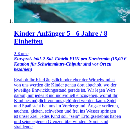
Kinder Anfänger 5 - 6 Jahre / 8
Einheiten
2 Kurse
Kurspreis inkl. 2 Std. Eintritt FUN pro Kurstermin (15,00 €
Kaution für Schwimmkurs-Chipuhr sind vor Ort zu
bezahlen)
Egal ob Ihr Kind ängstlich oder eher der Wirbelwind ist,
von uns werden die Kinder genau dort abgeholt, wo der
jeweilige Entwicklungsstand gerade ist. Wir legen Wert
darauf, auf jedes Kind individuell einzugehen, womit Ihr
Kind bestmöglich von uns gefördert werden kann. Spiel
und Spaß steht bei uns im Vordergrund. Ängste verlieren,
tauchen, gleiten, schweben und frei ins Wasser springen
ist unser Ziel. Jedes Kind soll "sein" Erfolgserlebnis haben
und seine eigenen Grenzen überwinden. Somit sind
strahlende