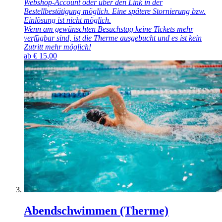
Webshop-Account oder über den Link in der
Bestellbestätigung möglich. Eine spätere Stornierung bzw.
Einlösung ist nicht möglich.
Wenn am gewünschten Besuchstag keine Tickets mehr
verfügbar sind, ist die Therme ausgebucht und es ist kein
Zutritt mehr möglich!
ab
€
15,00
Abendschwimmen (Therme)