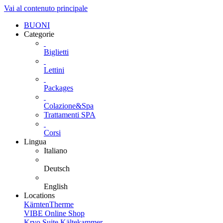
Vai al contenuto principale
BUONI
Categorie
Biglietti
Lettini
Packages
Colazione&Spa
Trattamenti SPA
Corsi
Lingua
Italiano
Deutsch
English
Locations
KärntenTherme
VIBE Online Shop
Kryo Suite Kältekammer