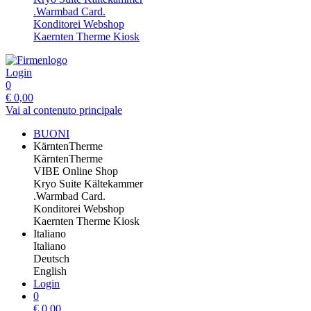
.Warmbad Card.
Konditorei Webshop
Kaernten Therme Kiosk
Login
0
€
0,00
Vai al contenuto principale
BUONI
KärntenTherme
KärntenTherme
VIBE Online Shop
Kryo Suite Kältekammer
.Warmbad Card.
Konditorei Webshop
Kaernten Therme Kiosk
Italiano
Italiano
Deutsch
English
Login
0
€
0,00