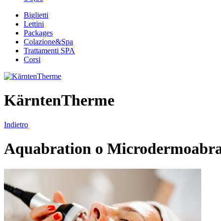
Biglietti
Lettini
Packages
Colazione&Spa
Trattamenti SPA
Corsi
KärntenTherme
Indietro
Aquabration o Microdermoabras