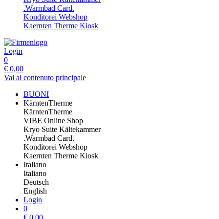
.Warmbad Card.
Konditorei Webshop
Kaernten Therme Kiosk
Login
0
€
0,00
Vai al contenuto principale
BUONI
KärntenTherme
KärntenTherme
VIBE Online Shop
Kryo Suite Kältekammer
.Warmbad Card.
Konditorei Webshop
Kaernten Therme Kiosk
Italiano
Italiano
Deutsch
English
Login
0
€
0,00