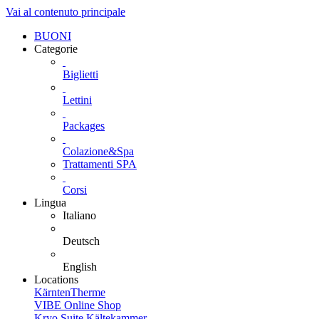
Vai al contenuto principale
BUONI
Categorie
Biglietti
Lettini
Packages
Colazione&Spa
Trattamenti SPA
Corsi
Lingua
Italiano
Deutsch
English
Locations
KärntenTherme
VIBE Online Shop
Kryo Suite Kältekammer