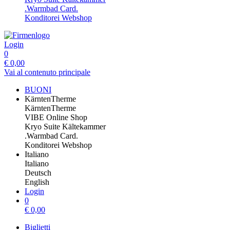
.Warmbad Card.
Konditorei Webshop
Login
0
€
0,00
Vai al contenuto principale
BUONI
KärntenTherme
KärntenTherme
VIBE Online Shop
Kryo Suite Kältekammer
.Warmbad Card.
Konditorei Webshop
Italiano
Italiano
Deutsch
English
Login
0
€
0,00
Biglietti