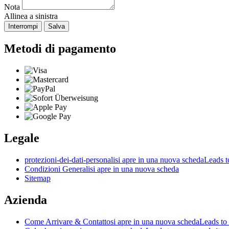
Nota
Allinea a sinistra
Interrompi
Salva
Metodi di pagamento
Legale
protezioni-dei-dati-personali
si apre in una nuova scheda
Leads to
Condizioni Generali
si apre in una nuova scheda
Sitemap
Azienda
Come Arrivare & Contatto
si apre in una nuova scheda
Leads to 