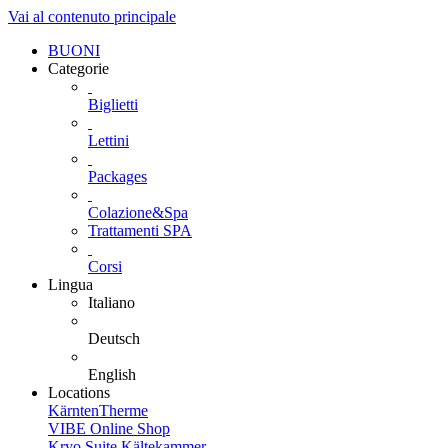
Vai al contenuto principale
BUONI
Categorie
Biglietti
Lettini
Packages
Colazione&Spa
Trattamenti SPA
Corsi
Lingua
Italiano
Deutsch
English
Locations
KärntenTherme
VIBE Online Shop
Kryo Suite Kältekammer