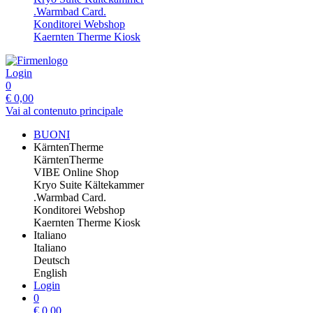
.Warmbad Card.
Konditorei Webshop
Kaernten Therme Kiosk
Login
0
€
0,00
Vai al contenuto principale
BUONI
KärntenTherme
KärntenTherme
VIBE Online Shop
Kryo Suite Kältekammer
.Warmbad Card.
Konditorei Webshop
Kaernten Therme Kiosk
Italiano
Italiano
Deutsch
English
Login
0
€
0,00