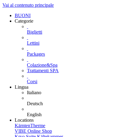
Vai al contenuto principale
BUONI
Categorie
Biglietti
Lettini
Packages
Colazione&Spa
Trattamenti SPA
Corsi
Lingua
Italiano
Deutsch
English
Locations
KärntenTherme
VIBE Online Shop
Kryo Suite Kältekammer