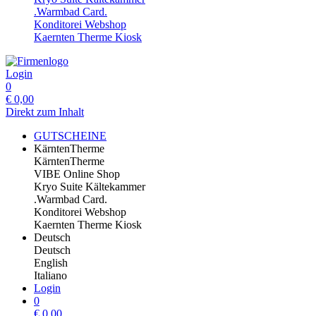
.Warmbad Card.
Konditorei Webshop
Kaernten Therme Kiosk
Login
0
€
0,00
Direkt zum Inhalt
GUTSCHEINE
KärntenTherme
KärntenTherme
VIBE Online Shop
Kryo Suite Kältekammer
.Warmbad Card.
Konditorei Webshop
Kaernten Therme Kiosk
Deutsch
Deutsch
English
Italiano
Login
0
€
0,00