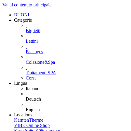
Vai al contenuto principale
BUONI
Categorie
Biglietti
Lettini
Packages
Colazione&Spa
Trattamenti SPA
Corsi
Lingua
Italiano
Deutsch
English
Locations
KärntenTherme
VIBE Online Shop
Kryo Suite Kältekammer