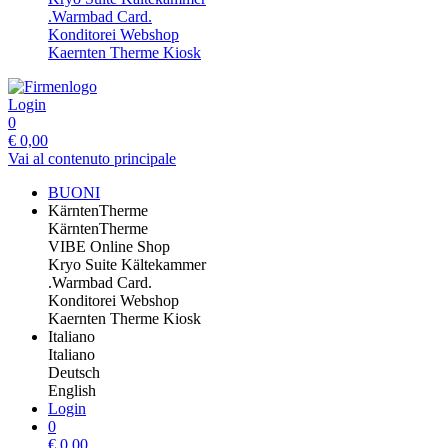
.Warmbad Card.
Konditorei Webshop
Kaernten Therme Kiosk
Login
0
€
0,00
Vai al contenuto principale
BUONI
KärntenTherme
KärntenTherme
VIBE Online Shop
Kryo Suite Kältekammer
.Warmbad Card.
Konditorei Webshop
Kaernten Therme Kiosk
Italiano
Italiano
Deutsch
English
Login
0
€
0,00